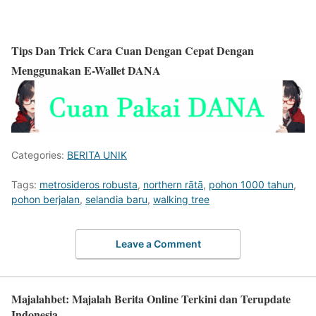
Tips Dan Trick Cara Cuan Dengan Cepat Dengan
Menggunakan E-Wallet DANA
Categories:
BERITA UNIK
Tags:
metrosideros robusta
,
northern rātā
,
pohon 1000 tahun
,
pohon berjalan
,
selandia baru
,
walking tree
Leave a Comment
Majalahbet: Majalah Berita Online Terkini dan Terupdate
Indonesia