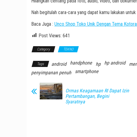
Hilangkan centang pada foto, audio, video, dan dokumen
Nah begitulah cara-cara yang dapat kamu lakukan unt
Baca Juga :
Unco Shop Toko Unik Dengan Tema Kotoran
Post Views:
641
Category
TEKNO
handphone
hp android
android
hp
mem
Tags
smartphone
penyimpanan penuh
Ormas Keagamaan RI Dapat Izin
Pertambangan, Begini
Syaratnya