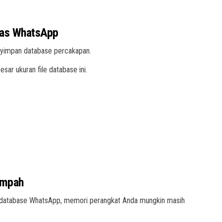
bas WhatsApp
nyimpan database percakapan.
r ukuran file database ini.
ampah
an database WhatsApp, memori perangkat Anda mungkin masih