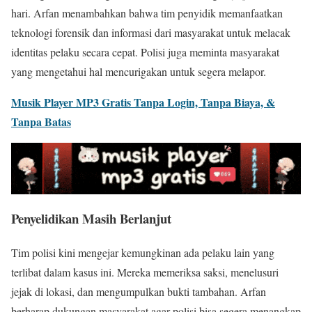
hari. Arfan menambahkan bahwa tim penyidik memanfaatkan
teknologi forensik dan informasi dari masyarakat untuk melacak
identitas pelaku secara cepat. Polisi juga meminta masyarakat
yang mengetahui hal mencurigakan untuk segera melapor.
Musik Player MP3 Gratis Tanpa Login, Tanpa Biaya, &
Tanpa Batas
Penyelidikan Masih Berlanjut
Tim polisi kini mengejar kemungkinan ada pelaku lain yang
terlibat dalam kasus ini. Mereka memeriksa saksi, menelusuri
jejak di lokasi, dan mengumpulkan bukti tambahan. Arfan
berharap dukungan masyarakat agar polisi bisa segera menangkap