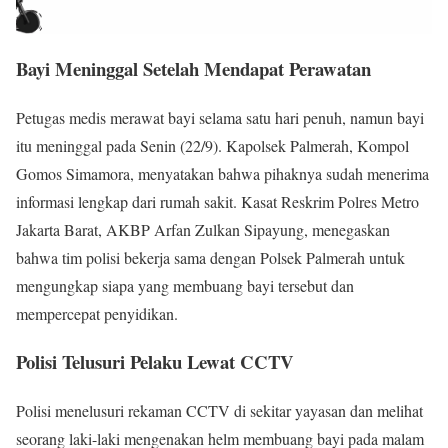
Bayi Meninggal Setelah Mendapat Perawatan
Petugas medis merawat bayi selama satu hari penuh, namun bayi
itu meninggal pada Senin (22/9). Kapolsek Palmerah, Kompol
Gomos Simamora, menyatakan bahwa pihaknya sudah menerima
informasi lengkap dari rumah sakit. Kasat Reskrim Polres Metro
Jakarta Barat, AKBP Arfan Zulkan Sipayung, menegaskan
bahwa tim polisi bekerja sama dengan Polsek Palmerah untuk
mengungkap siapa yang membuang bayi tersebut dan
mempercepat penyidikan.
Polisi Telusuri Pelaku Lewat CCTV
Polisi menelusuri rekaman CCTV di sekitar yayasan dan melihat
seorang laki-laki mengenakan helm membuang bayi pada malam