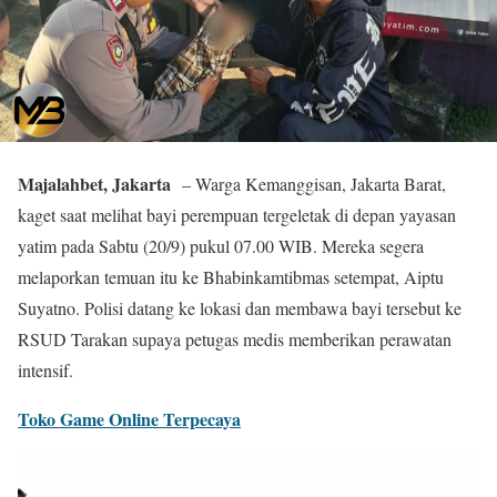
Majalahbet, Jakarta
– Warga Kemanggisan, Jakarta Barat,
kaget saat melihat bayi perempuan tergeletak di depan yayasan
yatim pada Sabtu (20/9) pukul 07.00 WIB. Mereka segera
melaporkan temuan itu ke Bhabinkamtibmas setempat, Aiptu
Suyatno. Polisi datang ke lokasi dan membawa bayi tersebut ke
RSUD Tarakan supaya petugas medis memberikan perawatan
intensif.
Toko Game Online Terpecaya