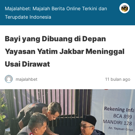
Majalahbet: Majalah Berita Online Terkini dan
Terupdate Indonesia
Bayi yang Dibuang di Depan
Yayasan Yatim Jakbar Meninggal
Usai Dirawat
majalahbet
11 bulan ago