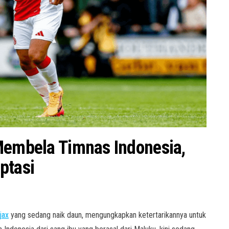
 Membela Timnas Indonesia,
ptasi
jax
yang sedang naik daun, mengungkapkan ketertarikannya untuk