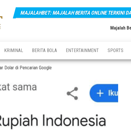
MAJALAHBET: MAJALAH BERITA ONLINE TERKINI D
Majalahbet:
Majalah
Berita
Majalah
Online
Majalah Be
Terkini,
Berita
Terupdate
Online
dan
Terbaru
Terkini dan
KRIMINAL
BERITA BOLA
ENTERTAINMENT
SPORTS
Hari Ini
Terupdate
Indonesia
kar Dolar di Pencarian Google