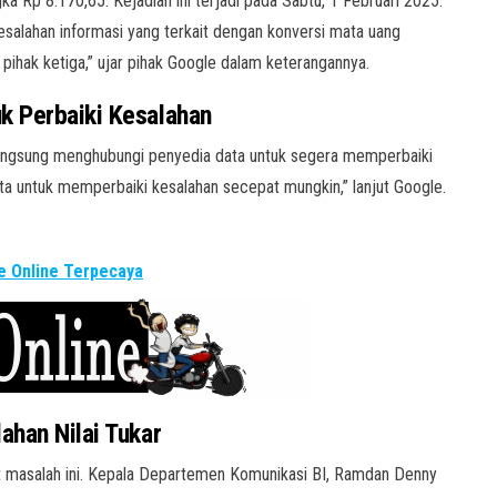
a Rp 8.170,65. Kejadian ini terjadi pada Sabtu, 1 Februari 2025.
alahan informasi yang terkait dengan konversi mata uang
pihak ketiga,” ujar pihak Google dalam keterangannya.
k Perbaiki Kesalahan
langsung menghubungi penyedia data untuk segera memperbaiki
ta untuk memperbaiki kesalahan secepat mungkin,” lanjut Google.
 Online Terpecaya
ahan Nilai Tukar
it masalah ini. Kepala Departemen Komunikasi BI, Ramdan Denny