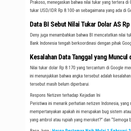
Prakoso, menegaskan bahwa nilai tukar yang tertera di G
tukar USD/IDR Rp 8.100-an sebagaimana yang ada di Go
Data BI Sebut Nilai Tukar Dolar AS R
Deny juga menambahkan bahwa BI mencatatkan nilai tuka
Bank Indonesia tengah berkoordinasi dengan pihak Goog
Kesalahan Data Tanggal yang Muncul 
Nilai tukar dolar Rp 8.170 yang tercantum di Google me
ini menunjukkan bahwa angka tersebut adalah kesalahan 
tersebut masih belum diperbarui.
Respons Netizen terhadap Kejadian Ini
Peristiwa ini menarik perhatian netizen Indonesia, yan
mempertanyakan apakah ini merupakan bug sistem atau m
yang ambrol atau rupiah yang meroket?” dan “Semoga 
Baca Juga :
Harga Pertamax Naik Mulai 1 Februari 20