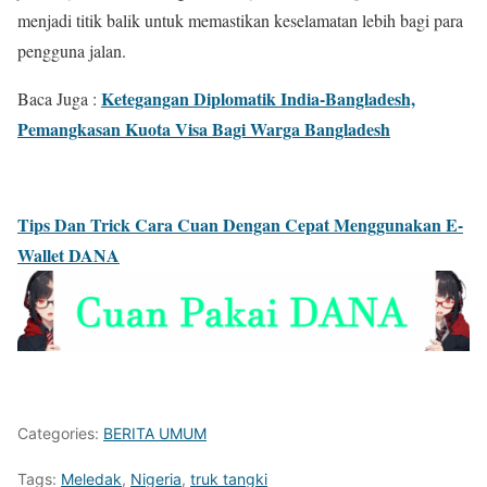
menjadi titik balik untuk memastikan keselamatan lebih bagi para
pengguna jalan.
Ketegangan Diplomatik India-Bangladesh,
Baca Juga :
Pemangkasan Kuota Visa Bagi Warga Bangladesh
Tips Dan Trick Cara Cuan Dengan Cepat Menggunakan E-
Wallet DANA
Categories:
BERITA UMUM
Tags:
Meledak
,
Nigeria
,
truk tangki