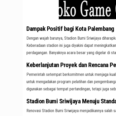
Dampak Positif bagi Kota Palembang
Dengan wajah barunya, Stadion Bumi Sriwijaya diharapk
Keberadaan stadion ini juga diyakini dapat meningkatkan
perdagangan. Banyaknya acara besar yang digelar di sta
Keberlanjutan Proyek dan Rencana Pe
Pemerintah setempat berkomitmen untuk menjaga kualita
untuk mengadakan program pelatihan dan pengembangan un
digunakan sebagai tempat pertandingan, tetapi juga s
Stadion Bumi Sriwijaya Menuju Standa
Renovasi Stadion Bumi Sriwijaya menjadikannya salah sat