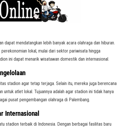
an dapat mendatangkan lebih banyak acara olahraga dan hiburan.
 perekonomian lokal, mulai dari sektor pariwisata hingga
dion ini dapat menarik wisatawan domestik dan internasional.
ngelolaan
s stadion agar tetap terjaga. Selain itu, mereka juga berencana
tuk atlet lokal. Tujuannya adalah agar stadion ini tidak hanya
ebagai pusat pengembangan olahraga di Palembang.
r Internasional
u stadion terbaik di Indonesia. Dengan berbagai fasilitas baru