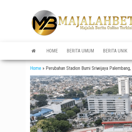
Skip
to
the
content
HOME
BERITA UMUM
BERITA UNIK
Home
»
Perubahan Stadion Bumi Sriwijaya Palembang, 