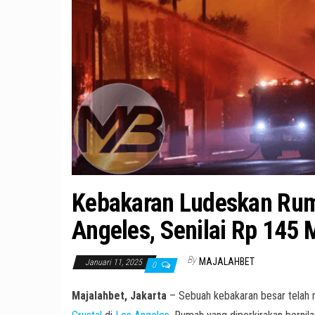
Kebakaran Ludeskan Rumah
Angeles, Senilai Rp 145 
By
MAJALAHBET
Januari 11, 2025
0
Majalahbet, Jakarta
– Sebuah kebakaran besar tela