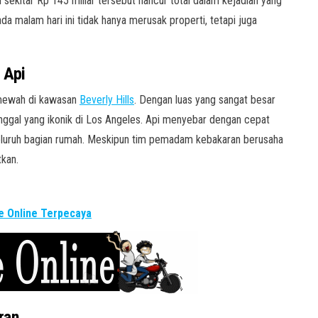
i sekitar Rp 145 miliar tersebut hancur total dalam kejadian yang
a malam hari ini tidak hanya merusak properti, tetapi juga
 Api
g mewah di kawasan
Beverly Hills
. Dengan luas yang sangat besar
tinggal yang ikonik di Los Angeles. Api menyebar dengan cepat
luruh bagian rumah. Meskipun tim pemadam kebakaran berusaha
kan.
 Online Terpecaya
ran