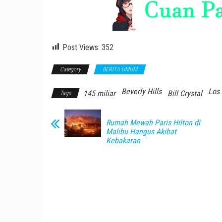
Post Views:
352
Category
BERITA UMUM
Beverly Hills
Los
145 miliar
Bill Crystal
Tags
Rumah Mewah Paris Hilton di
Malibu Hangus Akibat
Kebakaran