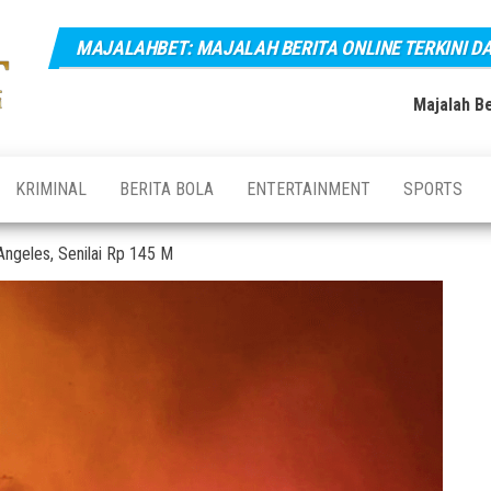
MAJALAHBET: MAJALAH BERITA ONLINE TERKINI D
Majalahbet:
Majalah
Berita
Majalah
Online
Majalah Be
Terkini,
Berita
Terupdate
Online
dan
Terbaru
Terkini dan
KRIMINAL
BERITA BOLA
ENTERTAINMENT
SPORTS
Hari Ini
Terupdate
Indonesia
Angeles, Senilai Rp 145 M