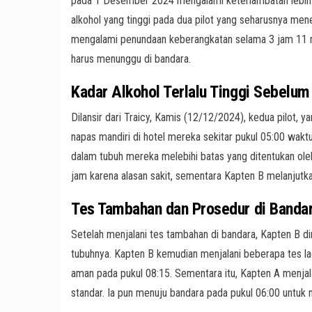
pada 1 Desember 2024 mengalami keterlambatan lebih da
alkohol yang tinggi pada dua pilot yang seharusnya me
mengalami penundaan keberangkatan selama 3 jam 11
harus menunggu di bandara.
Kadar Alkohol Terlalu Tinggi Sebelum
Dilansir dari Traicy, Kamis (12/12/2024), kedua pilot, 
napas mandiri di hotel mereka sekitar pukul 05:00 wak
dalam tubuh mereka melebihi batas yang ditentukan o
jam karena alasan sakit, sementara Kapten B melanjutka
Tes Tambahan dan Prosedur di Banda
Setelah menjalani tes tambahan di bandara, Kapten B di
tubuhnya. Kapten B kemudian menjalani beberapa tes lag
aman pada pukul 08:15. Sementara itu, Kapten A menjal
standar. Ia pun menuju bandara pada pukul 06:00 untuk 