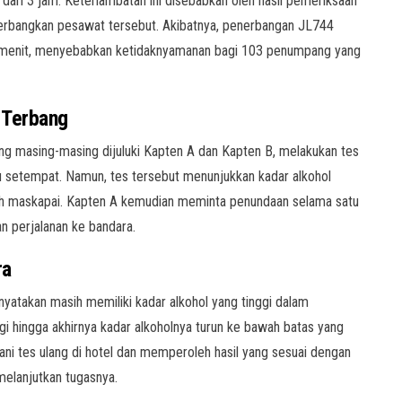
ri 3 jam. Keterlambatan ini disebabkan oleh hasil pemeriksaan
nerbangkan pesawat tersebut. Akibatnya, penerbangan JL744
 menit, menyebabkan ketidaknyamanan bagi 103 penumpang yang
 Terbang
yang masing-masing dijuluki Kapten A dan Kapten B, melakukan tes
tu setempat. Namun, tes tersebut menunjukkan kadar alkohol
leh maskapai. Kapten A kemudian meminta penundaan selama satu
n perjalanan ke bandara.
ra
nyatakan masih memiliki kadar alkohol yang tinggi dalam
i hingga akhirnya kadar alkoholnya turun ke bawah batas yang
ani tes ulang di hotel dan memperoleh hasil yang sesuai dengan
melanjutkan tugasnya.