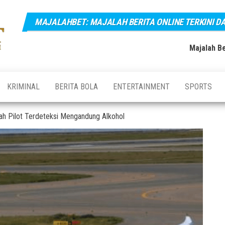
MAJALAHBET: MAJALAH BERITA ONLINE TERKINI D
Majalahbet:
Majalah
Berita
Majalah
Online
Majalah Be
Terkini,
Berita
Terupdate
Online
dan
Terbaru
Terkini dan
KRIMINAL
BERITA BOLA
ENTERTAINMENT
SPORTS
Hari Ini
Terupdate
Indonesia
ah Pilot Terdeteksi Mengandung Alkohol