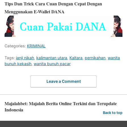
Tips Dan Trick Cara Cuan Dengan Cepat Dengan
Menggunakan E-Wallet DANA
Categories:
KRIMINAL
Tags:
janji nikah
,
kalimantan utara
,
Kaltara
,
pernikahan
,
wanita
bunuh kekasih
,
wanita bunuh pacar
Leave a Comment
Majalahbet: Majalah Berita Online Terkini dan Terupdate
Indonesia
Back to top