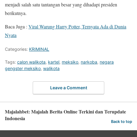
menjadi salah satu tantangan besar yang dihadapi presiden
berikutnya.
Baca Juga :
Viral Warung Harry Potter, Ternyata Ada di Dunia
Nyata
Categories:
KRIMINAL
Tags:
calon walikota
,
kartel
,
meksiko
,
narkoba
,
negara
gengster meksiko
,
walikota
Leave a Comment
Majalahbet: Majalah Berita Online Terkini dan Terupdate
Indonesia
Back to top