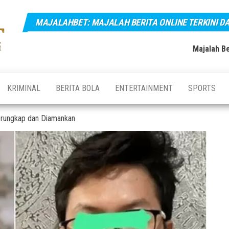
MAJALAHBET: MAJALAH BERITA ONLINE TERKINI D
Majalahbet:
Majalah
Berita
Majalah
Online
Majalah Be
Terkini,
Berita
Terupdate
Online
dan
Terbaru
Terkini dan
KRIMINAL
BERITA BOLA
ENTERTAINMENT
SPORTS
Hari Ini
Terupdate
Indonesia
Terungkap dan Diamankan