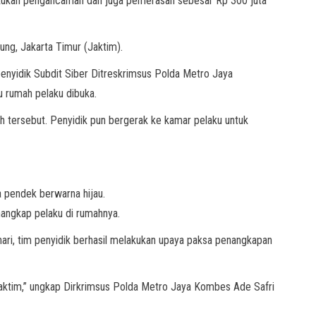
lakukan pengancaman dan juga pemerasan sebesar Rp 300 juta
ung, Jakarta Timur (Jaktim).
 penyidik Subdit Siber Ditreskrimsus Polda Metro Jaya
u rumah pelaku dibuka.
 tersebut. Penyidik pun bergerak ke kamar pelaku untuk
 pendek berwarna hijau.
nangkap pelaku di rumahnya.
hari, tim penyidik berhasil melakukan upaya paksa penangkapan
Jaktim,” ungkap Dirkrimsus Polda Metro Jaya Kombes Ade Safri