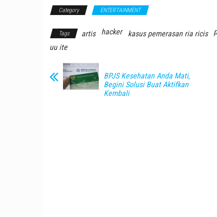
Category
ENTERTAINMENT
hacker
artis
kasus pemerasan ria ricis
Tags
uu ite
BPJS Kesehatan Anda Mati,
Begini Solusi Buat Aktifkan
Kembali