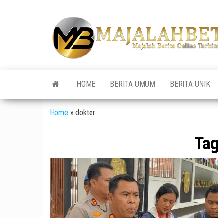
Skip
to
the
content
HOME
BERITA UMUM
BERITA UNIK
Home
»
dokter
Ta