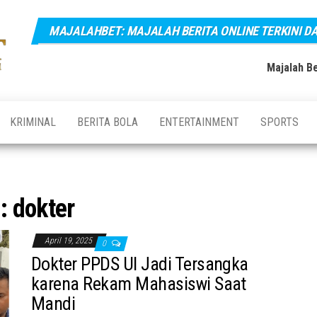
MAJALAHBET: MAJALAH BERITA ONLINE TERKINI D
Majalahbet:
Majalah
Berita
Majalah
Online
Majalah Be
Terkini,
Berita
Terupdate
Online
dan
Terbaru
Terkini dan
KRIMINAL
BERITA BOLA
ENTERTAINMENT
SPORTS
Hari Ini
Terupdate
Indonesia
g:
dokter
April 19, 2025
0
Dokter PPDS UI Jadi Tersangka
karena Rekam Mahasiswi Saat
Mandi