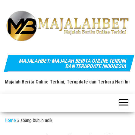
Skip
to
the
content
M
MAJALAHBET: MAJALAH BERITA ONLINE TERKINI
DAN TERUPDATE INDONESIA
Te
Majalah Berita Online Terkini, Terupdate dan Terbaru Hari Ini
.
T
Home
»
abang bunuh adik