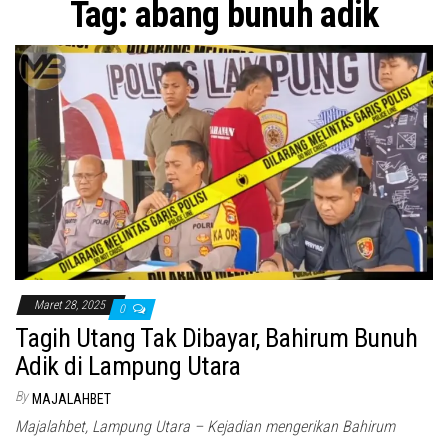
Tag:
abang bunuh adik
Maret 28, 2025
0
Tagih Utang Tak Dibayar, Bahirum Bunuh
Adik di Lampung Utara
By
MAJALAHBET
Majalahbet, Lampung Utara – Kejadian mengerikan Bahirum