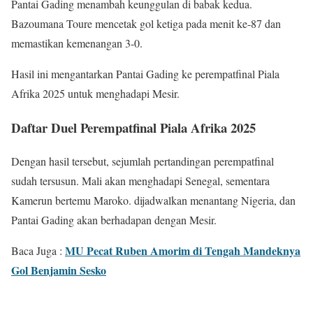
Pantai Gading menambah keunggulan di babak kedua.
Bazoumana Toure mencetak gol ketiga pada menit ke-87 dan
memastikan kemenangan 3-0.
Hasil ini mengantarkan Pantai Gading ke perempatfinal Piala
Afrika 2025 untuk menghadapi Mesir.
Daftar Duel Perempatfinal Piala Afrika 2025
Dengan hasil tersebut, sejumlah pertandingan perempatfinal
sudah tersusun. Mali akan menghadapi Senegal, sementara
Kamerun bertemu Maroko. dijadwalkan menantang Nigeria, dan
Pantai Gading akan berhadapan dengan Mesir.
MU Pecat Ruben Amorim di Tengah Mandeknya
Baca Juga :
Gol Benjamin Sesko