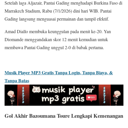
Setelah laga Aljazair, Pantai Gading menghadapi Burkina Faso di
Marrakech Stadium, Rabu (7/1/2026) dini hari WIB. Pantai
Gading langsung menguasai permainan dan tampil efektif.
Amad Diallo membuka keunggulan pada menit ke-20. Yan
Diomande menggandakan skor 12 menit kemudian untuk
membawa Pantai Gading unggul 2-0 di babak pertama.
Musik Player MP3 Gratis Tanpa Login, Tanpa Biaya, &
Tanpa Batas
Gol Akhir Bazoumana Toure Lengkapi Kemenangan