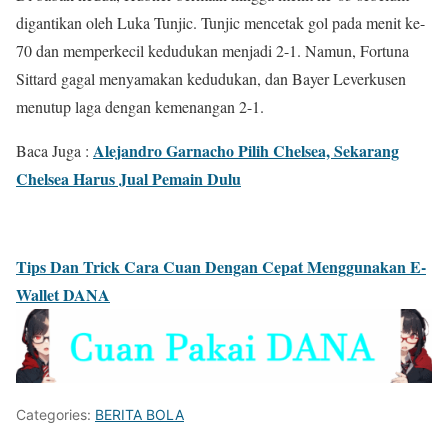
digantikan oleh Luka Tunjic. Tunjic mencetak gol pada menit ke-
70 dan memperkecil kedudukan menjadi 2-1. Namun, Fortuna
Sittard gagal menyamakan kedudukan, dan Bayer Leverkusen
menutup laga dengan kemenangan 2-1.
Alejandro Garnacho Pilih Chelsea, Sekarang
Baca Juga :
Chelsea Harus Jual Pemain Dulu
Tips Dan Trick Cara Cuan Dengan Cepat Menggunakan E-
Wallet DANA
Categories:
BERITA BOLA