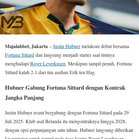
Majalahbet, Jakarta
–
Justin Hubner
melakoni debut bersama
Fortuna Sittard
dan langsung menjadi starter saat timnya
menghadapi
Bayer Leverkusen
. Meskipun tampil penuh, Fortuna
Sittard kalah 2-1 dari tim asuhan Erik ten Hag.
Hubner Gabung Fortuna Sittard dengan Kontrak
Jangka Panjang
Justin Hubner resmi bergabung dengan Fortuna Sittard pada 29
Juli 2025. Klub asal Belanda itu mengontraknya hingga 2028,
dengan opsi perpanjangan satu tahun. Hubner langsung diberikan
kesempatan untuk tampil pada laga kontra Bayer Leverkusen.