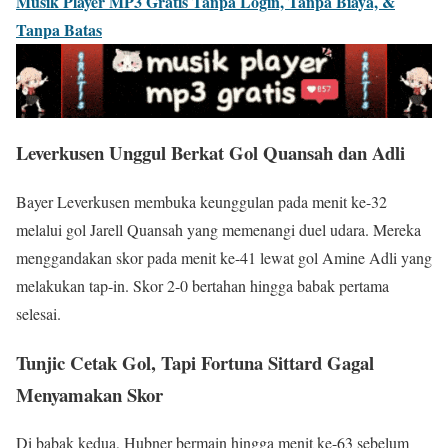
Musik Player MP3 Gratis Tanpa Login, Tanpa Biaya, &
Tanpa Batas
Leverkusen Unggul Berkat Gol Quansah dan Adli
Bayer Leverkusen membuka keunggulan pada menit ke-32
melalui gol Jarell Quansah yang memenangi duel udara. Mereka
menggandakan skor pada menit ke-41 lewat gol Amine Adli yang
melakukan tap-in. Skor 2-0 bertahan hingga babak pertama
selesai.
Tunjic Cetak Gol, Tapi Fortuna Sittard Gagal
Menyamakan Skor
Di babak kedua, Hubner bermain hingga menit ke-63 sebelum