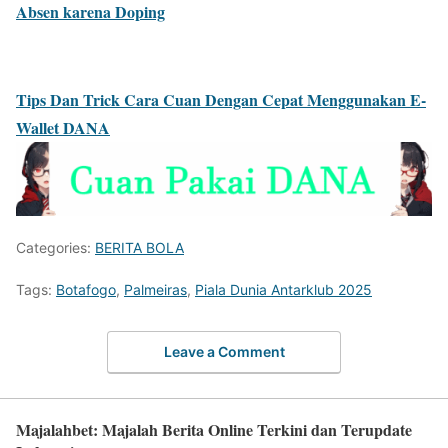
Absen karena Doping
Tips Dan Trick Cara Cuan Dengan Cepat Menggunakan E-
Wallet DANA
Categories:
BERITA BOLA
Tags:
Botafogo
,
Palmeiras
,
Piala Dunia Antarklub 2025
Leave a Comment
Majalahbet: Majalah Berita Online Terkini dan Terupdate