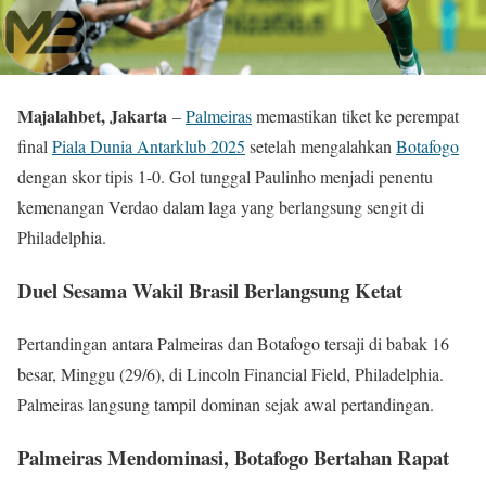
Majalahbet, Jakarta
–
Palmeiras
memastikan tiket ke perempat
final
Piala Dunia Antarklub 2025
setelah mengalahkan
Botafogo
dengan skor tipis 1-0. Gol tunggal Paulinho menjadi penentu
kemenangan Verdao dalam laga yang berlangsung sengit di
Philadelphia.
Duel Sesama Wakil Brasil Berlangsung Ketat
Pertandingan antara Palmeiras dan Botafogo tersaji di babak 16
besar, Minggu (29/6), di Lincoln Financial Field, Philadelphia.
Palmeiras langsung tampil dominan sejak awal pertandingan.
Palmeiras Mendominasi, Botafogo Bertahan Rapat