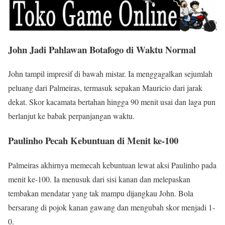
John Jadi Pahlawan Botafogo di Waktu Normal
John tampil impresif di bawah mistar. Ia menggagalkan sejumlah
peluang dari Palmeiras, termasuk sepakan Mauricio dari jarak
dekat. Skor kacamata bertahan hingga 90 menit usai dan laga pun
berlanjut ke babak perpanjangan waktu.
Paulinho Pecah Kebuntuan di Menit ke-100
Palmeiras akhirnya memecah kebuntuan lewat aksi Paulinho pada
menit ke-100. Ia menusuk dari sisi kanan dan melepaskan
tembakan mendatar yang tak mampu dijangkau John. Bola
bersarang di pojok kanan gawang dan mengubah skor menjadi 1-
0.