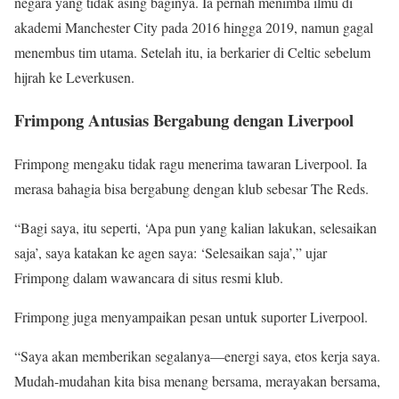
negara yang tidak asing baginya. Ia pernah menimba ilmu di
akademi Manchester City pada 2016 hingga 2019, namun gagal
menembus tim utama. Setelah itu, ia berkarier di Celtic sebelum
hijrah ke Leverkusen.
Frimpong Antusias Bergabung dengan Liverpool
Frimpong mengaku tidak ragu menerima tawaran Liverpool. Ia
merasa bahagia bisa bergabung dengan klub sebesar The Reds.
“Bagi saya, itu seperti, ‘Apa pun yang kalian lakukan, selesaikan
saja’, saya katakan ke agen saya: ‘Selesaikan saja’,” ujar
Frimpong dalam wawancara di situs resmi klub.
Frimpong juga menyampaikan pesan untuk suporter Liverpool.
“Saya akan memberikan segalanya—energi saya, etos kerja saya.
Mudah-mudahan kita bisa menang bersama, merayakan bersama,