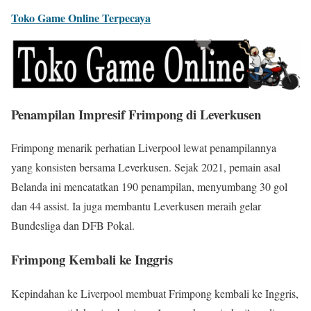
Toko Game Online Terpecaya
Penampilan Impresif Frimpong di Leverkusen
Frimpong menarik perhatian Liverpool lewat penampilannya
yang konsisten bersama Leverkusen. Sejak 2021, pemain asal
Belanda ini mencatatkan 190 penampilan, menyumbang 30 gol
dan 44 assist. Ia juga membantu Leverkusen meraih gelar
Bundesliga dan DFB Pokal.
Frimpong Kembali ke Inggris
Kepindahan ke Liverpool membuat Frimpong kembali ke Inggris,