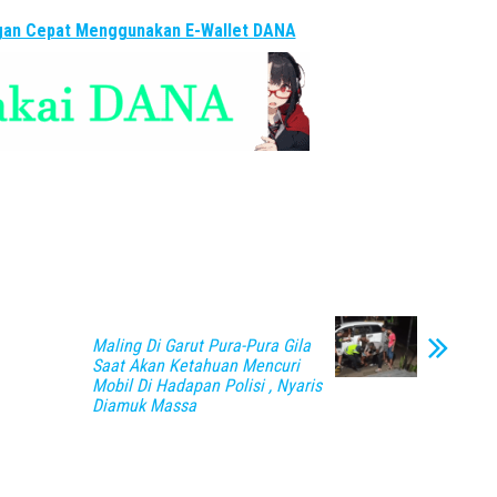
ngan Cepat Menggunakan E-Wallet DANA
Maling Di Garut Pura-Pura Gila
Saat Akan Ketahuan Mencuri
Mobil Di Hadapan Polisi , Nyaris
Diamuk Massa