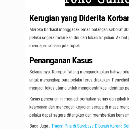
Kerugian yang Diderita Korba
Mereka berhasil menggasak emas batangan seberat 300 
pelaku segera melarikan diri dari lokasi kejadian. Akiba
mencapai ratusan juta rupiah.
Penanganan Kasus
Selanjutnya, Kompol Tatang mengungkapkan bahwa piha
untuk menangkap para pelaku terus dilakukan. Penyelid
menjadi fokus utama untuk mengidentifikasi identitas pe
Kasus pencurian ini menjadi perhatian serius dari pihak
keamanan dan mencegah kejadian serupa di masa menda
pelaku dapat segera ditangkap dan memberikan kenyam
Baca Juga :
Tragis! Pria di Surabaya Dibunuh Karena Sel