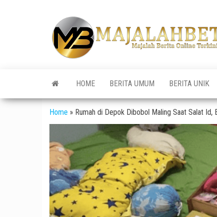
Skip
to
the
content
HOME
BERITA UMUM
BERITA UNIK
Home
»
Rumah di Depok Dibobol Maling Saat Salat Id,