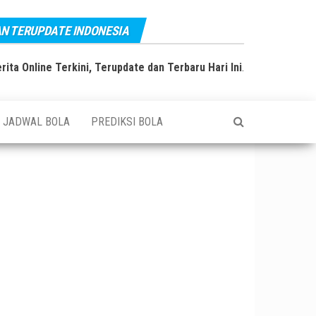
AN TERUPDATE INDONESIA
rita Online Terkini, Terupdate dan Terbaru Hari Ini
.
JADWAL BOLA
PREDIKSI BOLA