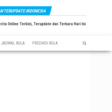
AN TERUPDATE INDONESIA
rita Online Terkini, Terupdate dan Terbaru Hari Ini
.
JADWAL BOLA
PREDIKSI BOLA