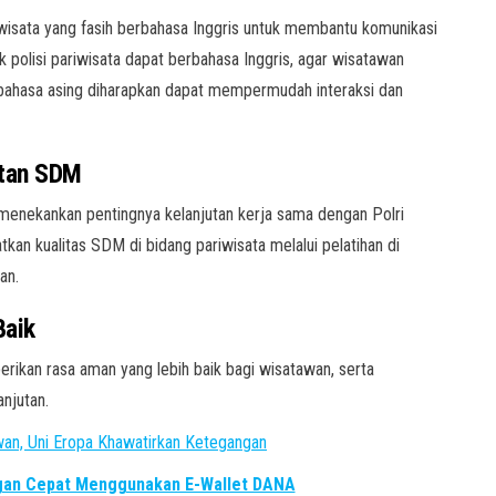
wisata yang fasih berbahasa Inggris untuk membantu komunikasi
 polisi pariwisata dapat berbahasa Inggris, agar wisatawan
bahasa asing diharapkan dapat mempermudah interaksi dan
atan SDM
enekankan pentingnya kelanjutan kerja sama dengan Polri
n kualitas SDM di bidang pariwisata melalui pelatihan di
an.
Baik
erikan rasa aman yang lebih baik bagi wisatawan, serta
njutan.
aiwan, Uni Eropa Khawatirkan Ketegangan
ngan Cepat Menggunakan E-Wallet DANA