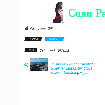
Post Views:
394
Category
KRIMINAL
turis
Bali
ukraina
Tags
China Lakukan Latihan Militer
di Sekitar Taiwan, Uni Eropa
Khawatirkan Ketegangan