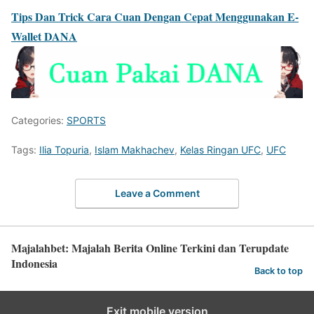
Tips Dan Trick Cara Cuan Dengan Cepat Menggunakan E-
Wallet DANA
Categories:
SPORTS
Tags:
Ilia Topuria
,
Islam Makhachev
,
Kelas Ringan UFC
,
UFC
Leave a Comment
Majalahbet: Majalah Berita Online Terkini dan Terupdate
Indonesia
Back to top
Exit mobile version