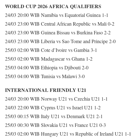
WORLD CUP 2026 AFRICA QUALIFIERS
24/03 20:00 WIB Namibia vs Equatorial Guinea 1-1
24/03 23:00 WIB Central African Republic vs Mali 0-2
24/03 23:00 WIB Guinea Bissau vs Burkina Faso 2-2
24/03 23:00 WIB Liberia vs Sao Tome and Principe 2-0
25/03 02:00 WIB Cote d’Ivoire vs Gambia 3-1
25/03 02:00 WIB Madagascar vs Ghana 1-2
25/03 04:00 WIB Ethiopia vs Djibouti 2-0
25/03 04:00 WIB Tunisia vs Malawi 3-0
INTERNATIONAL FRIENDLY U21
24/03 20:00 WIB Norway U21 vs Czechia U21 1-1
24/03 22:00 WIB Cyprus U21 vs Israel U21 1-2
25/03 00:15 WIB Italy U21 vs Denmark U21 2-1
25/03 00:30 WIB Slovakia U21 vs France U21 0-3
25/03 02:00 WIB Hungary U21 vs Republic of Ireland U21 1-1