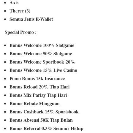
Axis
Theree (3)
Semua Jenis E-Wallet
Special Promo :
Bonus Welcome 100% Slotgame
Bonus Welcome 50% Slotgame
Bonus Welcome Sportbook
20%
Bonus Welcome 15% Live Casino
Pomo Bonus 15k Insurance
Bonus Reload 20% Tiap Hari
Bonus Mix Parlay Tiap Hari
Bonus Rebate Mingguan
Bonus Cashback 15% Sportsbook
Bonus Absensi 50K Tiap Bulan
Bonus Referral 0.3% Seumur Hidup