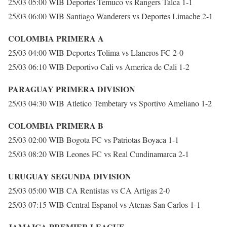
25/03 05:00 WIB Deportes Temuco vs Rangers Talca 1-1
25/03 06:00 WIB Santiago Wanderers vs Deportes Limache 2-1
COLOMBIA PRIMERA A
25/03 04:00 WIB Deportes Tolima vs Llaneros FC 2-0
25/03 06:10 WIB Deportivo Cali vs America de Cali 1-2
PARAGUAY PRIMERA DIVISION
25/03 04:30 WIB Atletico Tembetary vs Sportivo Ameliano 1-2
COLOMBIA PRIMERA B
25/03 02:00 WIB Bogota FC vs Patriotas Boyaca 1-1
25/03 08:20 WIB Leones FC vs Real Cundinamarca 2-1
URUGUAY SEGUNDA DIVISION
25/03 05:00 WIB CA Rentistas vs CA Artigas 2-0
25/03 07:15 WIB Central Espanol vs Atenas San Carlos 1-1
JAMAICA PREMIER LEAGUE