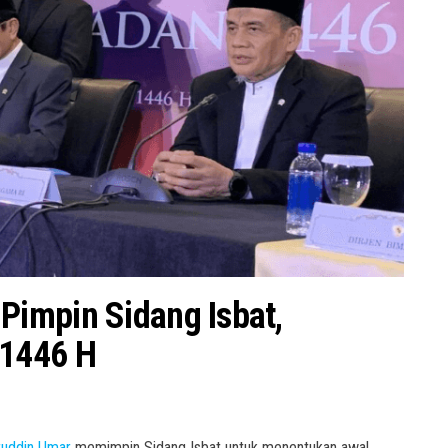
impin Sidang Isbat,
 1446 H
ruddin Umar
memimpin Sidang Isbat untuk menentukan awal