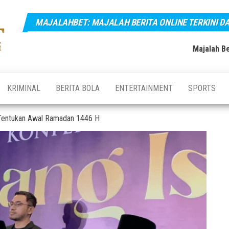
MAJALAHBET: MAJALAH BERITA ONLINE TERKINI D
Majalahbet:
Majalah
Berita
Majalah
Online
Majalah Be
Terkini,
Berita
Terupdate
Online
dan
Terbaru
Terkini dan
KRIMINAL
BERITA BOLA
ENTERTAINMENT
SPORTS
Hari Ini
Terupdate
Indonesia
 Tentukan Awal Ramadan 1446 H