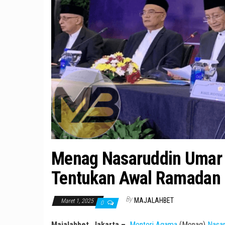
Menag Nasaruddin Umar P
Tentukan Awal Ramadan
By
MAJALAHBET
Maret 1, 2025
0
Majalahbet, Jakarta –
Menteri Agama
(Menag)
Nasa