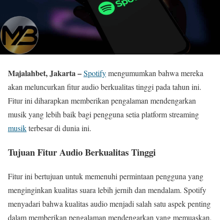
Majalahbet, Jakarta –
Spotify
mengumumkan bahwa mereka
akan meluncurkan fitur audio berkualitas tinggi pada tahun ini.
Fitur ini diharapkan memberikan pengalaman mendengarkan
musik yang lebih baik bagi pengguna setia platform streaming
musik
terbesar di dunia ini.
Tujuan Fitur Audio Berkualitas Tinggi
Fitur ini bertujuan untuk memenuhi permintaan pengguna yang
menginginkan kualitas suara lebih jernih dan mendalam. Spotify
menyadari bahwa kualitas audio menjadi salah satu aspek penting
dalam memberikan pengalaman mendengarkan yang memuaskan.