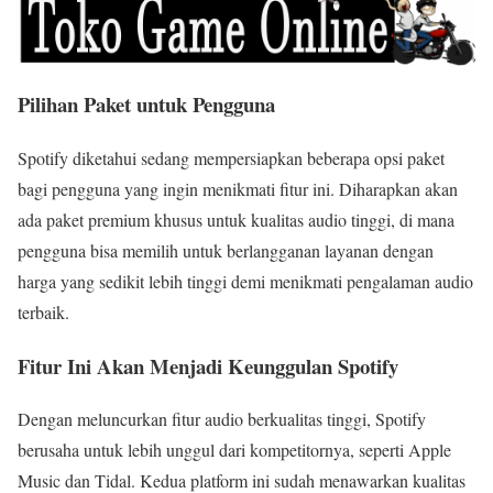
Pilihan Paket untuk Pengguna
Spotify diketahui sedang mempersiapkan beberapa opsi paket
bagi pengguna yang ingin menikmati fitur ini. Diharapkan akan
ada paket premium khusus untuk kualitas audio tinggi, di mana
pengguna bisa memilih untuk berlangganan layanan dengan
harga yang sedikit lebih tinggi demi menikmati pengalaman audio
terbaik.
Fitur Ini Akan Menjadi Keunggulan Spotify
Dengan meluncurkan fitur audio berkualitas tinggi, Spotify
berusaha untuk lebih unggul dari kompetitornya, seperti Apple
Music dan Tidal. Kedua platform ini sudah menawarkan kualitas