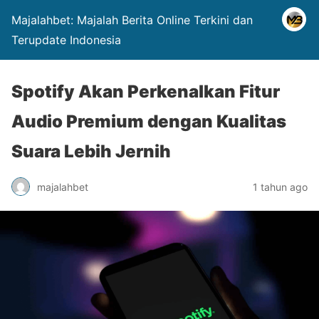
Majalahbet: Majalah Berita Online Terkini dan
Terupdate Indonesia
Spotify Akan Perkenalkan Fitur
Audio Premium dengan Kualitas
Suara Lebih Jernih
majalahbet
1 tahun ago