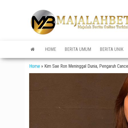
Skip
to
the
content
HOME
BERITA UMUM
BERITA UNIK
Home
»
Kim Sae Ron Meninggal Dunia, Pengaruh Cance