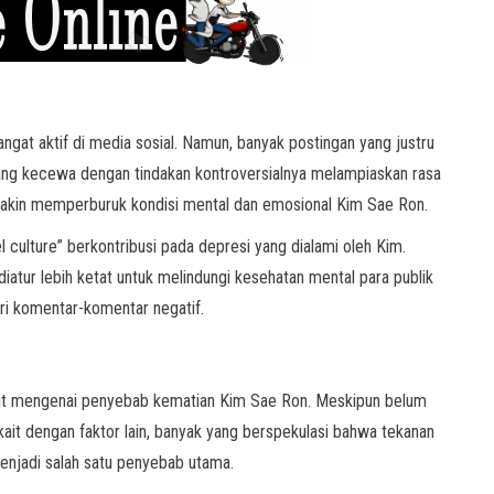
gat aktif di media sosial. Namun, banyak postingan yang justru
g kecewa dengan tindakan kontroversialnya melampiaskan rasa
semakin memperburuk kondisi mental dan emosional Kim Sae Ron.
 culture” berkontribusi pada depresi yang dialami oleh Kim.
atur lebih ketat untuk melindungi kesehatan mental para publik
ri komentar-komentar negatif.
lanjut mengenai penyebab kematian Kim Sae Ron. Meskipun belum
ait dengan faktor lain, banyak yang berspekulasi bahwa tekanan
menjadi salah satu penyebab utama.