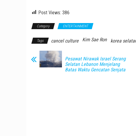
Post Views:
386
Category
ENTERTAINMENT
Kim Sae Ron
cancel culture
korea selata
Tags
Pesawat Nirawak Israel Serang
Selatan Lebanon Menjelang
Batas Waktu Gencatan Senjata