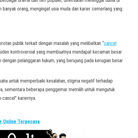
m berbagai drama dan film populer, ditemukan meninggal dunia di
 banyak orang, mengingat usia muda dan karier cemerlang yang
otan publik terkait dengan masalah yang melibatkan “
cancel
h insiden kontroversial yang membuatnya mendapat kecaman besar
 dengan pelanggaran hukum, yang berujung pada kerugian besar
aha untuk memperbaiki kesalahan, stigma negatif terhadap
ewa, sementara beberapa penggemar memilih untuk mengutuk
cancel” kariernya.
 Online Terpecaya