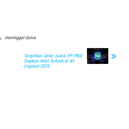
meninggal dunia
n
Targetkan Gelar Juara, PP PBSI
Siapkan Atlet Terbaik di All
England 2025