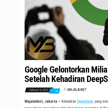
Google Gelontorkan Milia
Setelah Kehadiran Deep
By
MAJALAHBET
Februari 6, 2025
0
Majalahbet, Jakarta –
Kehadiran
DeepSeek
, yang me