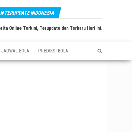
AN TERUPDATE INDONESIA
rita Online Terkini, Terupdate dan Terbaru Hari Ini
.
JADWAL BOLA
PREDIKSI BOLA