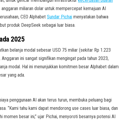
rat, untuk gencar membangun infrastruktur
kecerdasan buatan
 anggaran miliaran dolar untuk mempercepat kemajuan AI
 perusahaan, CEO Alphabet
Sundar Pichai
menyatakan bahwa
but produk DeepSeek sebagai luar biasa.
pada 2025
an belanja modal sebesar USD 75 miliar (sekitar Rp 1.223
. Anggaran ini sangat signifikan mengingat pada tahun 2023,
lanja modal. Hal ini menunjukkan komitmen besar Alphabet dalam
sar yang ada.
biaya penggunaan AI akan terus turun, membuka peluang bagi
asa. “Kami tahu kami dapat mendorong use cases luar biasa, dan
 momen besar ini,” ujar Pichai, menyoroti besarnya potensi AI