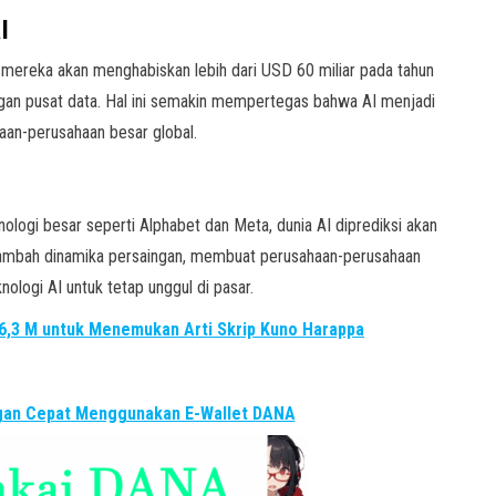
I
ereka akan menghabiskan lebih dari USD 60 miliar pada tahun
gan pusat data. Hal ini semakin mempertegas bahwa AI menjadi
an-perusahaan besar global.
ologi besar seperti Alphabet dan Meta, dunia AI diprediksi akan
mbah dinamika persaingan, membuat perusahaan-perusahaan
ogi AI untuk tetap unggul di pasar.
16,3 M untuk Menemukan Arti Skrip Kuno Harappa
ngan Cepat Menggunakan E-Wallet DANA