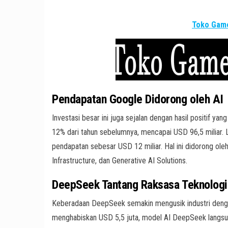
Toko Game
Pendapatan Google Didorong oleh AI
Investasi besar ini juga sejalan dengan hasil positif y
12% dari tahun sebelumnya, mencapai USD 96,5 miliar. 
pendapatan sebesar USD 12 miliar. Hal ini didorong ol
Infrastructure, dan Generative AI Solutions.
DeepSeek Tantang Raksasa Teknologi
Keberadaan DeepSeek semakin mengusik industri deng
menghabiskan USD 5,5 juta, model AI DeepSeek langsu