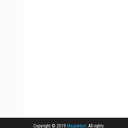
Copyright © 2019
Majalahbet
. All rights