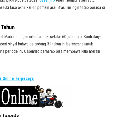
n MU pada Agustus 2022,
Casemiro
telah menjadi salah satu
uki fase akhir karier, pemain asal Brasil ini ingin tetap berada di
 Tahun
Madrid dengan nilai transfer sekitar 60 juta euro. Kontraknya
eri sinyal bahwa gelandang 31 tahun ini berencana untuk
ama periode ini, Casemiro berharap bisa membawa klub meraih
 Online Terpecaya
 Inggris