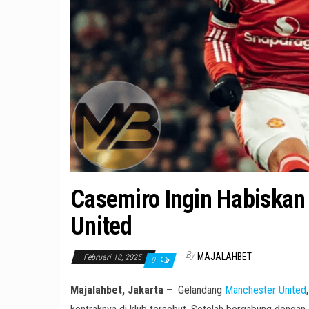
Casemiro Ingin Habiskan
United
By
MAJALAHBET
Februari 18, 2025
0
Majalahbet, Jakarta –
Gelandang
Manchester United