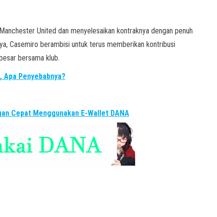
Manchester United dan menyelesaikan kontraknya dengan penuh
nya, Casemiro berambisi untuk terus memberikan kontribusi
 besar bersama klub.
a, Apa Penyebabnya?
ngan Cepat Menggunakan E-Wallet DANA