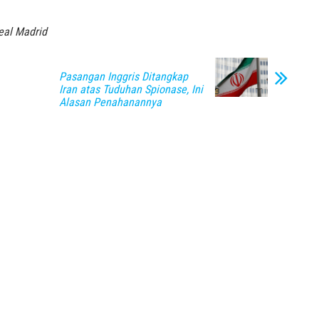
eal Madrid
Pasangan Inggris Ditangkap
Iran atas Tuduhan Spionase, Ini
Alasan Penahanannya