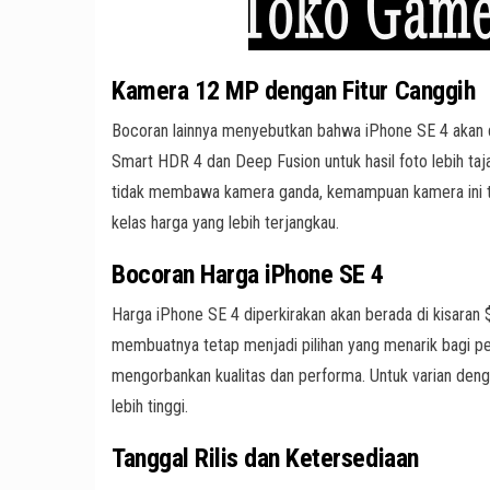
Kamera 12 MP dengan Fitur Canggih
Bocoran lainnya menyebutkan bahwa iPhone SE 4 akan d
Smart HDR 4 dan Deep Fusion untuk hasil foto lebih taj
tidak membawa kamera ganda, kemampuan kamera ini te
kelas harga yang lebih terjangkau.
Bocoran Harga iPhone SE 4
Harga iPhone SE 4 diperkirakan akan berada di kisaran 
membuatnya tetap menjadi pilihan yang menarik bagi p
mengorbankan kualitas dan performa. Untuk varian deng
lebih tinggi.
Tanggal Rilis dan Ketersediaan