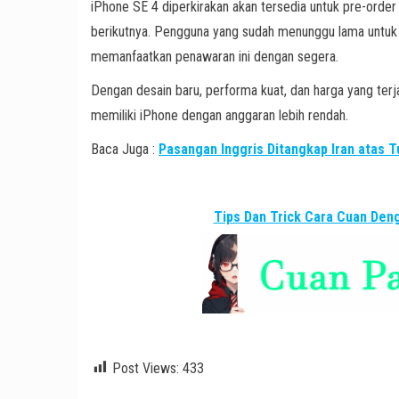
iPhone SE 4 diperkirakan akan tersedia untuk pre-order 
berikutnya. Pengguna yang sudah menunggu lama untuk 
memanfaatkan penawaran ini dengan segera.
Dengan desain baru, performa kuat, dan harga yang te
memiliki iPhone dengan anggaran lebih rendah.
Baca Juga :
Pasangan Inggris Ditangkap Iran atas 
Tips Dan Trick Cara Cuan De
Post Views:
433