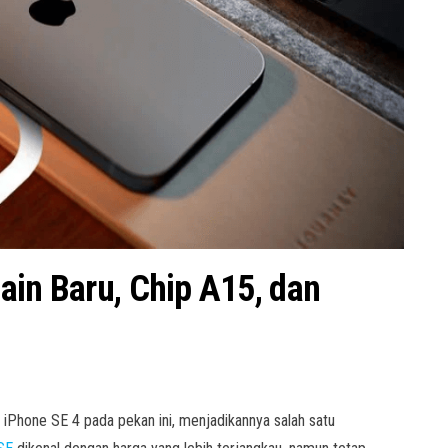
ain Baru, Chip A15, dan
s iPhone SE 4 pada pekan ini, menjadikannya salah satu