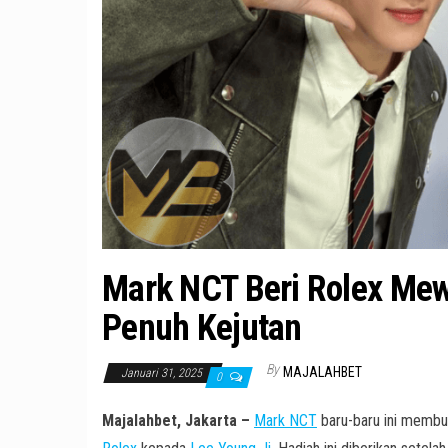
Mark NCT Beri Rolex Mew
Penuh Kejutan
By
MAJALAHBET
Januari 31, 2025
0
Majalahbet, Jakarta –
Mark NCT
baru-baru ini membu