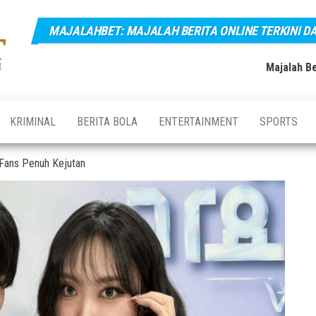
MAJALAHBET: MAJALAH BERITA ONLINE TERKINI D
Majalahbet:
Majalah
Berita
Majalah
Online
Majalah Be
Terkini,
Berita
Terupdate
Online
dan
Terbaru
Terkini dan
KRIMINAL
BERITA BOLA
ENTERTAINMENT
SPORTS
Hari Ini
Terupdate
Indonesia
Fans Penuh Kejutan