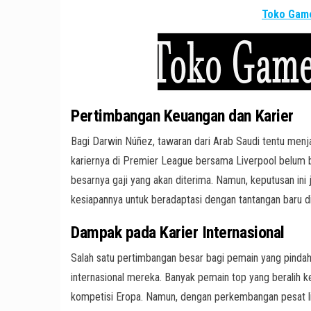
Toko Game
Pertimbangan Keuangan dan Karier
Bagi Darwin Núñez, tawaran dari Arab Saudi tentu menja
kariernya di Premier League bersama Liverpool belum b
besarnya gaji yang akan diterima. Namun, keputusan ini
kesiapannya untuk beradaptasi dengan tantangan baru d
Dampak pada Karier Internasional
Salah satu pertimbangan besar bagi pemain yang pindah
internasional mereka. Banyak pemain top yang beralih ke 
kompetisi Eropa. Namun, dengan perkembangan pesat liga