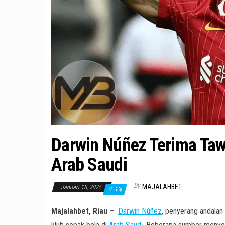
Darwin Núñez Terima Tawa
Arab Saudi
By
MAJALAHBET
Januari 15, 2025
0
Majalahbet, Riau –
Darwin Núñez
, penyerang andalan