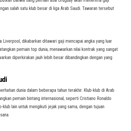
utkan bahwa sang pemain asal Uruguay akan menerima gaji
gan salah satu klub besar di liga Arab Saudi. Tawaran tersebut
Liverpool, dikabarkan ditawari gaji mencapai angka yang luar
atangkan pemain top dunia, menawarkan nilai kontrak yang sangat
arkan diperkirakan jauh lebih besar dibandingkan dengan yang
udi
rhatian dunia dalam beberapa tahun terakhir. Klub-klub di Arab
gkan pemain bintang internasional, seperti Cristiano Ronaldo
-klub lain untuk mengikuti jejak yang sama, dengan tujuan
 sana.