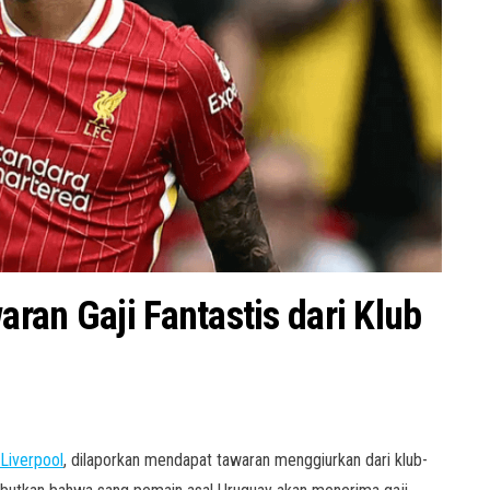
ran Gaji Fantastis dari Klub
Liverpool
, dilaporkan mendapat tawaran menggiurkan dari klub-