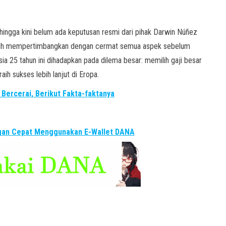
hingga kini belum ada keputusan resmi dari pihak Darwin Núñez
sih mempertimbangkan dengan cermat semua aspek sebelum
a 25 tahun ini dihadapkan pada dilema besar: memilih gaji besar
aih sukses lebih lanjut di Eropa.
 Bercerai, Berikut Fakta-faktanya
ngan Cepat Menggunakan E-Wallet DANA