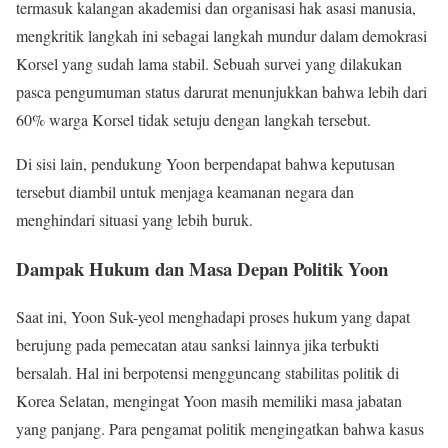
termasuk kalangan akademisi dan organisasi hak asasi manusia,
mengkritik langkah ini sebagai langkah mundur dalam demokrasi
Korsel yang sudah lama stabil. Sebuah survei yang dilakukan
pasca pengumuman status darurat menunjukkan bahwa lebih dari
60% warga Korsel tidak setuju dengan langkah tersebut.
Di sisi lain, pendukung Yoon berpendapat bahwa keputusan
tersebut diambil untuk menjaga keamanan negara dan
menghindari situasi yang lebih buruk.
Dampak Hukum dan Masa Depan Politik Yoon
Saat ini, Yoon Suk-yeol menghadapi proses hukum yang dapat
berujung pada pemecatan atau sanksi lainnya jika terbukti
bersalah. Hal ini berpotensi mengguncang stabilitas politik di
Korea Selatan, mengingat Yoon masih memiliki masa jabatan
yang panjang. Para pengamat politik mengingatkan bahwa kasus