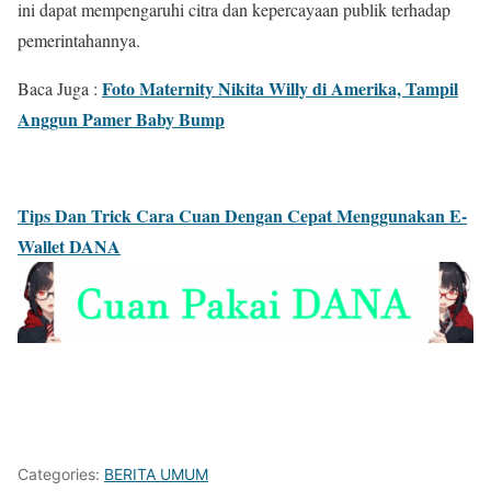
ini dapat mempengaruhi citra dan kepercayaan publik terhadap
pemerintahannya.
Foto Maternity Nikita Willy di Amerika, Tampil
Baca Juga :
Anggun Pamer Baby Bump
Tips Dan Trick Cara Cuan Dengan Cepat Menggunakan E-
Wallet DANA
Categories:
BERITA UMUM