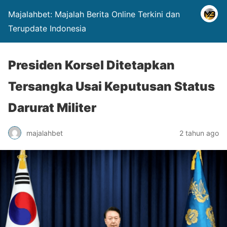
Majalahbet: Majalah Berita Online Terkini dan
Terupdate Indonesia
Presiden Korsel Ditetapkan
Tersangka Usai Keputusan Status
Darurat Militer
majalahbet
2 tahun ago