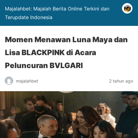
Majalahbet: Majalah Berita Online Terkini dan
Terupdate Indonesia
Momen Menawan Luna Maya dan
Lisa BLACKPINK di Acara
Peluncuran BVLGARI
majalahbet
2 tahun ago