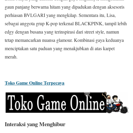
gaun panjang berwarna hitam yang dipadukan dengan aksesoris
perhiasan BVLGARI yang mengkilap. Sementara itu, Lisa,
sebagai anggota grup K-pop terkenal BLACKPINK, tampil lebih
edgy dengan busana yang terinspirasi dari street style, namun
tetap memancarkan nuansa glamour. Kombinasi gaya keduanya
menciptakan satu paduan yang menakjubkan di atas karpet
merah.
Toko Game Online Terpecaya
Interaksi yang Menghibur