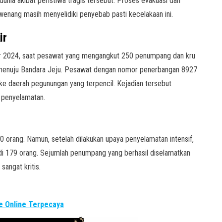
dunia akibat peristiwa tragis tersebut. Proses evakuasi dan
rwenang masih menyelidiki penyebab pasti kecelakaan ini.
ir
er 2024, saat pesawat yang mengangkut 250 penumpang dan kru
 menuju Bandara Jeju. Pesawat dengan nomor penerbangan 8927
ke daerah pegunungan yang terpencil. Kejadian tersebut
 penyelamatan.
0 orang. Namun, setelah dilakukan upaya penyelamatan intensif,
i 179 orang. Sejumlah penumpang yang berhasil diselamatkan
sangat kritis.
 Online Terpecaya