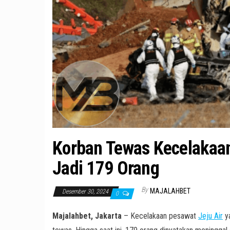
Korban Tewas Kecelakaan
Jadi 179 Orang
By
MAJALAHBET
Desember 30, 2024
0
Majalahbet, Jakarta
– Kecelakaan pesawat
Jeju Air
ya