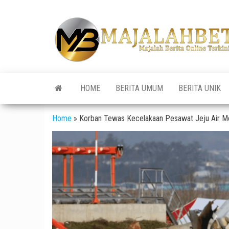
Skip
to
the
content
HOME
BERITA UMUM
BERITA UNIK
Home
»
Korban Tewas Kecelakaan Pesawat Jeju Air Me