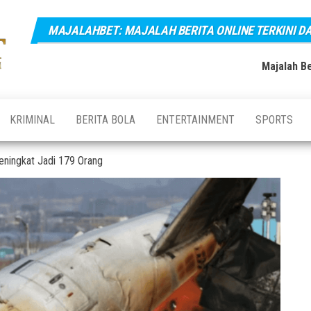
MAJALAHBET: MAJALAH BERITA ONLINE TERKINI D
Majalahbet:
Majalah
Berita
Majalah
Online
Majalah Be
Terkini,
Berita
Terupdate
Online
dan
Terbaru
Terkini dan
KRIMINAL
BERITA BOLA
ENTERTAINMENT
SPORTS
Hari Ini
Terupdate
Indonesia
ningkat Jadi 179 Orang