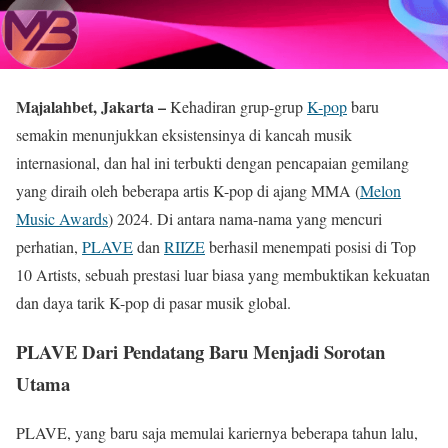
Majalahbet, Jakarta –
Kehadiran grup-grup
K-pop
baru
semakin menunjukkan eksistensinya di kancah musik
internasional, dan hal ini terbukti dengan pencapaian gemilang
yang diraih oleh beberapa artis K-pop di ajang MMA (
Melon
Music Awards
) 2024. Di antara nama-nama yang mencuri
perhatian,
PLAVE
dan
RIIZE
berhasil menempati posisi di Top
10 Artists, sebuah prestasi luar biasa yang membuktikan kekuatan
dan daya tarik K-pop di pasar musik global.
PLAVE Dari Pendatang Baru Menjadi Sorotan
Utama
PLAVE, yang baru saja memulai kariernya beberapa tahun lalu,