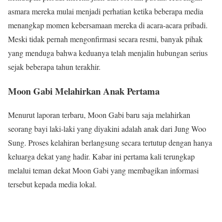
asmara mereka mulai menjadi perhatian ketika beberapa media
menangkap momen kebersamaan mereka di acara-acara pribadi.
Meski tidak pernah mengonfirmasi secara resmi, banyak pihak
yang menduga bahwa keduanya telah menjalin hubungan serius
sejak beberapa tahun terakhir.
Moon Gabi Melahirkan Anak Pertama
Menurut laporan terbaru, Moon Gabi baru saja melahirkan
seorang bayi laki-laki yang diyakini adalah anak dari Jung Woo
Sung. Proses kelahiran berlangsung secara tertutup dengan hanya
keluarga dekat yang hadir. Kabar ini pertama kali terungkap
melalui teman dekat Moon Gabi yang membagikan informasi
tersebut kepada media lokal.