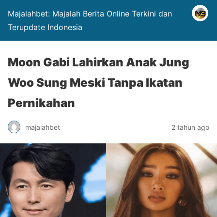
Majalahbet: Majalah Berita Online Terkini dan
Terupdate Indonesia
Moon Gabi Lahirkan Anak Jung
Woo Sung Meski Tanpa Ikatan
Pernikahan
majalahbet
2 tahun ago