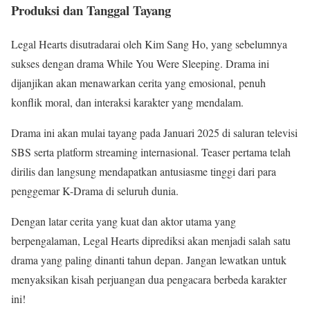
Produksi dan Tanggal Tayang
Legal Hearts disutradarai oleh Kim Sang Ho, yang sebelumnya
sukses dengan drama While You Were Sleeping. Drama ini
dijanjikan akan menawarkan cerita yang emosional, penuh
konflik moral, dan interaksi karakter yang mendalam.
Drama ini akan mulai tayang pada Januari 2025 di saluran televisi
SBS serta platform streaming internasional. Teaser pertama telah
dirilis dan langsung mendapatkan antusiasme tinggi dari para
penggemar K-Drama di seluruh dunia.
Dengan latar cerita yang kuat dan aktor utama yang
berpengalaman, Legal Hearts diprediksi akan menjadi salah satu
drama yang paling dinanti tahun depan. Jangan lewatkan untuk
menyaksikan kisah perjuangan dua pengacara berbeda karakter
ini!