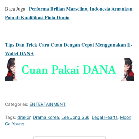
Performa Brilian Marselino, Indonesia Amankan
Baca Juga :
Poin di Kualifikasi Piala Dunia
Tips Dan Trick Cara Cuan Dengan Cepat Menggunakan E-
Wallet DANA
Categories:
ENTERTAINMENT
Tags:
drakor
,
Drama Korea
,
Lee Jong Suk
,
Legal Hearts
,
Moon
Ga Young