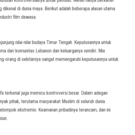
putusan kontroversialnya untuk pensiun. Meski hanya berkarier
g dikenal di dunia maya. Berikut adalah beberapa alasan utama
dustri film dewasa.
njunjung nilai-nilai budaya Timur Tengah. Keputusannya untuk
ama dari komunitas Lebanon dan keluarganya sendiri. Mia
rang-orang di sekitarnya sangat memengaruhi keputusannya untuk
fa terkenal juga memicu kontroversi besar. Dalam adegan
yak pihak, terutama masyarakat Muslim di seluruh dunia.
kelompok ekstremis. Keamanan pribadinya terancam, dan ini
iun.