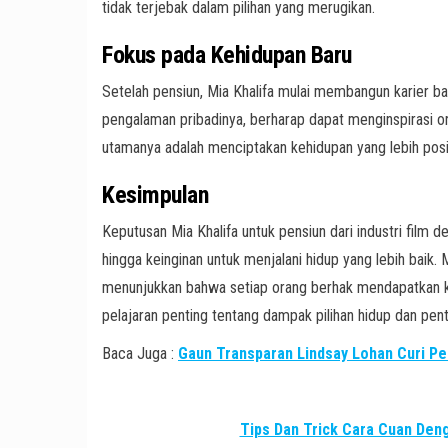
tidak terjebak dalam pilihan yang merugikan.
Fokus pada Kehidupan Baru
Setelah pensiun, Mia Khalifa mulai membangun karier bar
pengalaman pribadinya, berharap dapat menginspirasi or
utamanya adalah menciptakan kehidupan yang lebih posi
Kesimpulan
Keputusan Mia Khalifa untuk pensiun dari industri film d
hingga keinginan untuk menjalani hidup yang lebih baik
menunjukkan bahwa setiap orang berhak mendapatkan k
pelajaran penting tentang dampak pilihan hidup dan pen
Baca Juga :
Gaun Transparan Lindsay Lohan Curi Pe
Tips Dan Trick Cara Cuan De