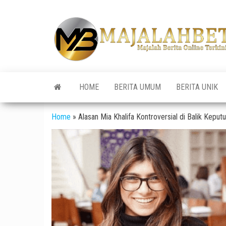
Skip
to
the
content
HOME
BERITA UMUM
BERITA UNIK
Home
»
Alasan Mia Khalifa Kontroversial di Balik Kep