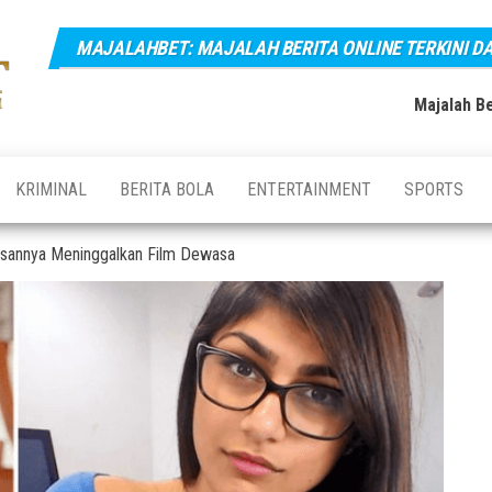
MAJALAHBET: MAJALAH BERITA ONLINE TERKINI D
Majalahbet:
Majalah
Berita
Majalah
Online
Majalah Be
Terkini,
Berita
Terupdate
Online
dan
Terbaru
Terkini dan
KRIMINAL
BERITA BOLA
ENTERTAINMENT
SPORTS
Hari Ini
Terupdate
Indonesia
utusannya Meninggalkan Film Dewasa