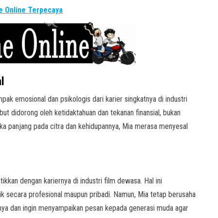
 Online Terpecaya
l
pak emosional dan psikologis dari karier singkatnya di industri
t didorong oleh ketidaktahuan dan tekanan finansial, bukan
gka panjang pada citra dan kehidupannya, Mia merasa menyesal
ikkan dengan kariernya di industri film dewasa. Hal ini
k secara profesional maupun pribadi. Namun, Mia tetap berusaha
lunya dan ingin menyampaikan pesan kepada generasi muda agar