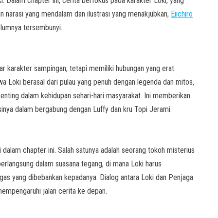
Dalam chapter ini, cerita berfokus pada karakter Loki, yang
n narasi yang mendalam dan ilustrasi yang menakjubkan,
Eiichiro
elumnya tersembunyi.
ar karakter sampingan, tetapi memiliki hubungan yang erat
wa Loki berasal dari pulau yang penuh dengan legenda dan mitos,
penting dalam kehidupan sehari-hari masyarakat. Ini memberikan
sinya dalam bergabung dengan Luffy dan kru Topi Jerami.
 dalam chapter ini. Salah satunya adalah seorang tokoh misterius
berlangsung dalam suasana tegang, di mana Loki harus
ugas yang dibebankan kepadanya. Dialog antara Loki dan Penjaga
empengaruhi jalan cerita ke depan.