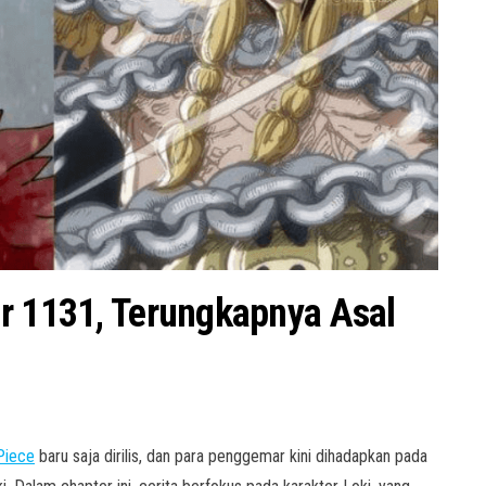
er 1131, Terungkapnya Asal
Piece
baru saja dirilis, dan para penggemar kini dihadapkan pada