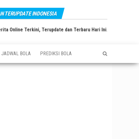
AN TERUPDATE INDONESIA
rita Online Terkini, Terupdate dan Terbaru Hari Ini
.
JADWAL BOLA
PREDIKSI BOLA