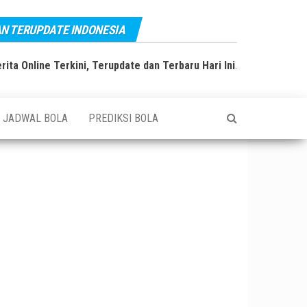
AN TERUPDATE INDONESIA
rita Online Terkini, Terupdate dan Terbaru Hari Ini
.
JADWAL BOLA
PREDIKSI BOLA