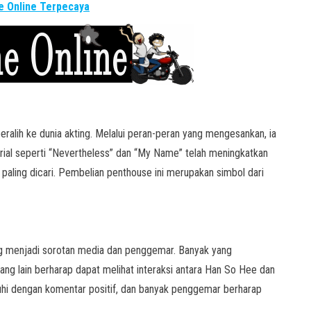
 Online Terpecaya
alih ke dunia akting. Melalui peran-peran yang mengesankan, ia
Serial seperti “Nevertheless” dan “My Name” telah meningkatkan
ng paling dicari. Pembelian penthouse ini merupakan simbol dari
ng menjadi sorotan media dan penggemar. Banyak yang
 lain berharap dapat melihat interaksi antara Han So Hee dan
nuhi dengan komentar positif, dan banyak penggemar berharap