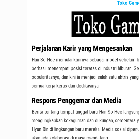
Toko Game
Perjalanan Karir yang Mengesankan
Han So Hee memulai karirnya sebagai model sebelum ber
berhasil menempati posisi teratas di industri hiburan. 
popularitasnya, dan kini ia menjadi salah satu aktris ya
semua kerja keras dan dedikasinya.
Respons Penggemar dan Media
Berita tentang tempat tinggal baru Han So Hee langsu
mengungkapkan kekaguman dan dukungan, sementara yang
Hyun Bin di lingkungan baru mereka. Media sosial dipe
akan ada kolaborasi di masa mendatang.