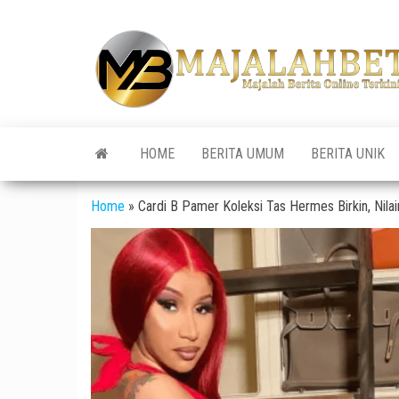
Skip
to
the
content
HOME
BERITA UMUM
BERITA UNIK
Home
»
Cardi B Pamer Koleksi Tas Hermes Birkin, Nilain