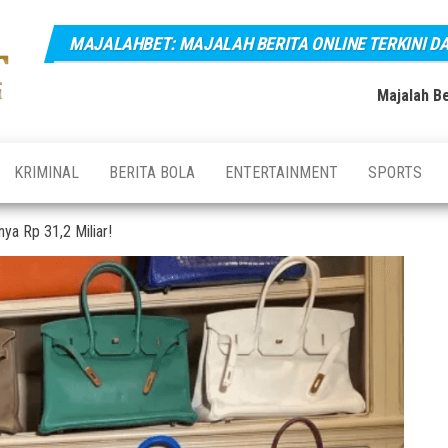
MAJALAHBET: MAJALAH BERITA ONLINE TERKINI D
Majalahbet:
Majalah
Berita
Majalah
Online
Majalah Be
Terkini,
Berita
Terupdate
Online
dan
Terbaru
Terkini dan
KRIMINAL
BERITA BOLA
ENTERTAINMENT
SPORTS
Hari Ini
Terupdate
Indonesia
ya Rp 31,2 Miliar!