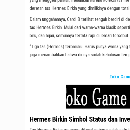
yang menggemparkan, melainkan karena koleksi tas me
deretan tas Hermes Birkin yang dimilikinya dengan total 
Dalam unggahannya, Cardi B terlihat tengah berdiri di
tas Hermes Birkin. Mulai dari warna-warna klasik sepert
biru, dan hijau, semuanya tertata rapi di lemari tersebut.
“Tiga tas (Hermes) terbaruku. Harus punya warna yang te
juga menambahkan bahwa dirinya sudah kehabisan tem
Toko Game
Hermes Birkin Simbol Status dan Inve
Tas Hermes Birkin memang dikenal sebagai salah satu tas