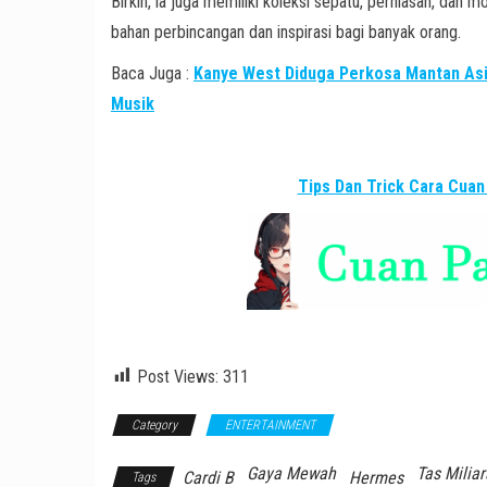
Birkin, ia juga memiliki koleksi sepatu, perhiasan, dan 
bahan perbincangan dan inspirasi bagi banyak orang.
Baca Juga :
Kanye West Diduga Perkosa Mantan Asis
Musik
Tips Dan Trick Cara Cuan
Post Views:
311
Category
ENTERTAINMENT
Gaya Mewah
Tas Milia
Cardi B
Hermes
Tags