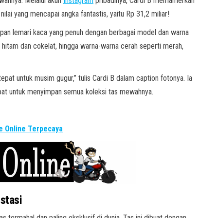
wahnya. Melalui akun
Instagram
pribadinya, Cardi B memamerkan
nilai yang mencapai angka fantastis, yaitu Rp 31,2 miliar!
 depan lemari kaca yang penuh dengan berbagai model dan warna
i hitam dan cokelat, hingga warna-warna cerah seperti merah,
pat untuk musim gugur,” tulis Cardi B dalam caption fotonya. Ia
pat untuk menyimpan semua koleksi tas mewahnya.
 Online Terpecaya
stasi
 termahal dan paling eksklusif di dunia. Tas ini dibuat dengan