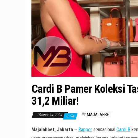
Cardi B Pamer Koleksi Ta
31,2 Miliar!
By
MAJALAHBET
Oktober 14, 2024
0
Majalahbet, Jakarta
–
Rapper
sensasional
Cardi B
kemb