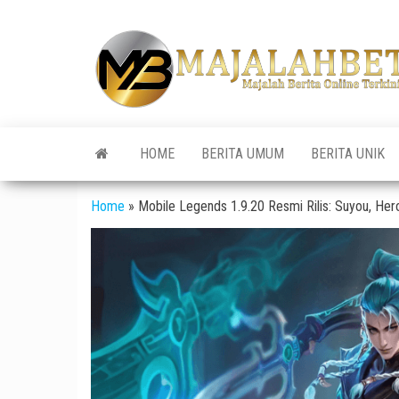
Skip
to
the
content
HOME
BERITA UMUM
BERITA UNIK
Home
»
Mobile Legends 1.9.20 Resmi Rilis: Suyou, H