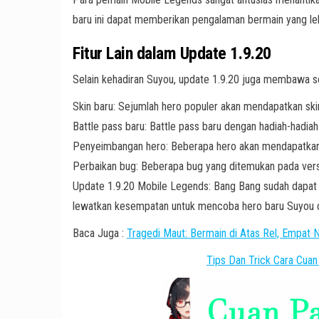
baru ini dapat memberikan pengalaman bermain yang le
Fitur Lain dalam Update 1.9.20
Selain kehadiran Suyou, update 1.9.20 juga membawa sej
Skin baru: Sejumlah hero populer akan mendapatkan ski
Battle pass baru: Battle pass baru dengan hadiah-hadiah
Penyeimbangan hero: Beberapa hero akan mendapatkan
Perbaikan bug: Beberapa bug yang ditemukan pada vers
Update 1.9.20 Mobile Legends: Bang Bang sudah dapat 
lewatkan kesempatan untuk mencoba hero baru Suyou dan
Baca Juga :
Tragedi Maut: Bermain di Atas Rel, Empat 
Tips Dan Trick Cara Cua