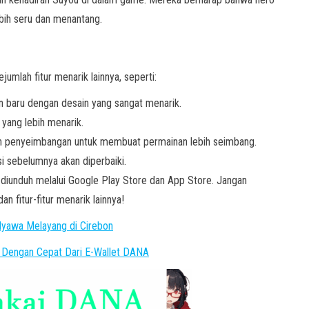
bih seru dan menantang.
umlah fitur menarik lainnya, seperti:
n baru dengan desain yang sangat menarik.
 yang lebih menarik.
 penyeimbangan untuk membuat permainan lebih seimbang.
i sebelumnya akan diperbaiki.
diunduh melalui Google Play Store dan App Store. Jangan
 fitur-fitur menarik lainnya!
Nyawa Melayang di Cirebon
n Dengan Cepat Dari E-Wallet DANA