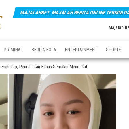
MAJALAHBET: MAJALAH BERITA ONLINE TERKINI D
Majalahbet:
Majalah
Berita
Majalah
Online
Majalah Be
Terkini,
Berita
Terupdate
Online
dan
Terbaru
Terkini dan
KRIMINAL
BERITA BOLA
ENTERTAINMENT
SPORTS
Hari Ini
Terupdate
Indonesia
ya Terungkap, Pengusutan Kasus Semakin Mendekat