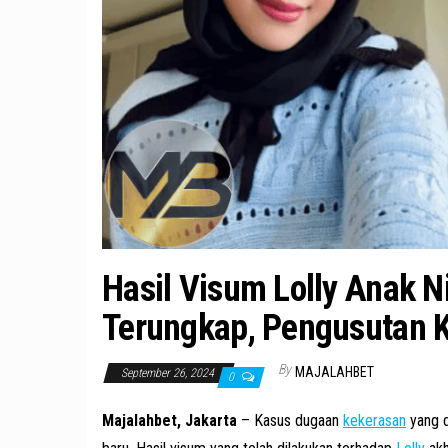
Hasil Visum Lolly Anak N
Terungkap, Pengusutan 
By
MAJALAHBET
September 26, 2024
0
Majalahbet, Jakarta
– Kasus dugaan
kekerasan
yang di