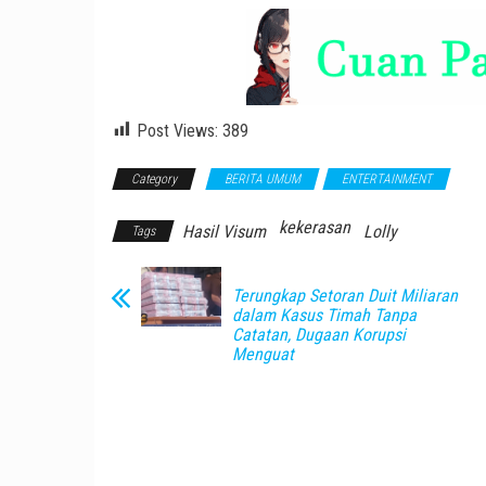
Post Views:
389
Category
BERITA UMUM
ENTERTAINMENT
kekerasan
Hasil Visum
Lolly
Tags
Terungkap Setoran Duit Miliaran
dalam Kasus Timah Tanpa
Catatan, Dugaan Korupsi
Menguat