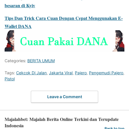
besaran di Kyiv
Tips Dan Trick Cara Cuan Dengan Cepat Menggunakan E-
Wallet DANA
Categories:
BERITA UMUM
Tags:
Cekcok Di Jalan
,
Jakarta Viral
,
Pajero
,
Pengemudi Pajero
,
Pistol
Leave a Comment
Majalahbet: Majalah Berita Online Terkini dan Terupdate
Indonesia
Back to top