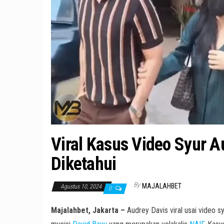
Viral Kasus Video Syur A
Diketahui
By
MAJALAHBET
Agustus 10, 2024
0
Majalahbet, Jakarta –
Audrey Davis viral usai video s