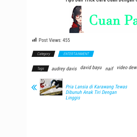
Post Views:
455
Category
ENTERTAINMENT
david bayu
video dew
audrey davis
naif
Tags
Pria Lansia di Karawang Tewas
Dibunuh Anak Tiri Dengan
Linggis