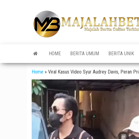
Skip
to
the
content
HOME
BERITA UMUM
BERITA UNIK
Home
»
Viral Kasus Video Syur Audrey Davis, Peran Pr