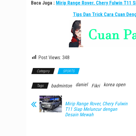
Baca Juga :
Mirip Range Rover, Chery Fulwin T11 
Tips Dan Trick Cara Cuan De
Post Views:
348
Category
SPORTS
daniel
korea open
badminton
Fikri
Tags
Mirip Range Rover, Chery Fulwin
T11 Siap Meluncur dengan
Desain Mewah