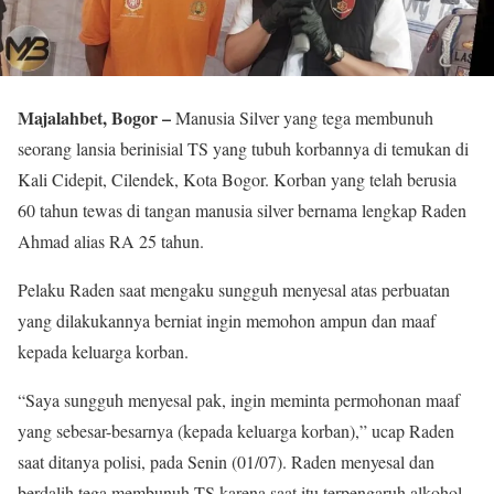
Majalahbet, Bogor –
Manusia Silver yang tega membunuh
seorang lansia berinisial TS yang tubuh korbannya di temukan di
Kali Cidepit, Cilendek, Kota Bogor. Korban yang telah berusia
60 tahun tewas di tangan manusia silver bernama lengkap Raden
Ahmad alias RA 25 tahun.
Pelaku Raden saat mengaku sungguh menyesal atas perbuatan
yang dilakukannya berniat ingin memohon ampun dan maaf
kepada keluarga korban.
“Saya sungguh menyesal pak, ingin meminta permohonan maaf
yang sebesar-besarnya (kepada keluarga korban),” ucap Raden
saat ditanya polisi, pada Senin (01/07). Raden menyesal dan
berdalih tega membunuh TS karena saat itu terpengaruh alkohol.