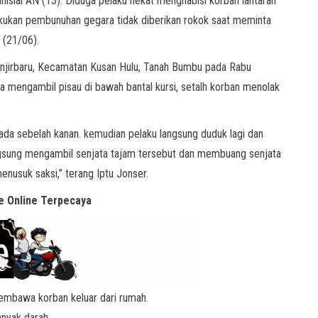
nisial AN (13). Diduga pelaku nekat menghabisi korban lantaran
lakukan pembunuhan gegara tidak diberikan rokok saat meminta
 (21/06).
a Anjirbaru, Kecamatan Kusan Hulu, Tanah Bumbu pada Rabu
iba mengambil pisau di bawah bantal kursi, setalh korban menolak
dada sebelah kanan. kemudian pelaku langsung duduk lagi dan
angsung mengambil senjata tajam tersebut dan membuang senjata
nusuk saksi,” terang Iptu Jonser.
 Online Terpecaya
mbawa korban keluar dari rumah.
nyak darah.