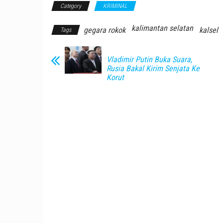
Category
KRIMINAL
kalimantan selatan
gegara rokok
kalsel
Tags
Vladimir Putin Buka Suara,
Rusia Bakal Kirim Senjata Ke
Korut