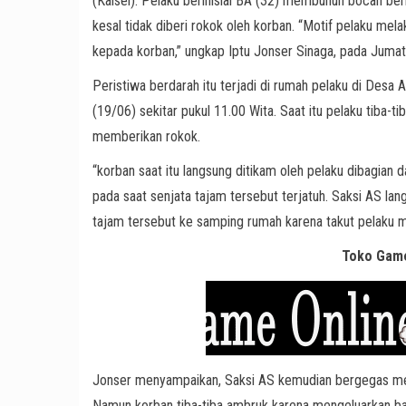
(Kalsel). Pelaku berinisial BA (32) membunuh bocah beri
kesal tidak diberi rokok oleh korban. “Motif pelaku me
kepada korban,” ungkap Iptu Jonser Sinaga, pada Jumat
Peristiwa berdarah itu terjadi di rumah pelaku di Des
(19/06) sekitar pukul 11.00 Wita. Saat itu pelaku tiba-t
memberikan rokok.
“korban saat itu langsung ditikam oleh pelaku dibagian 
pada saat senjata tajam tersebut terjatuh. Saksi AS l
tajam tersebut ke samping rumah karena takut pelaku me
Toko Game
Jonser menyampaikan, Saksi AS kemudian bergegas me
Namun korban tiba-tiba ambruk karena mengeluarkan ba