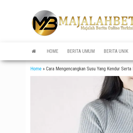
Skip
to
the
content
HOME
BERITA UMUM
BERITA UNIK
Home
»
Cara Mengencangkan Susu Yang Kendur Serta