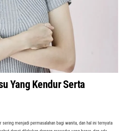
u Yang Kendur Serta
sering menjadi permasalahan bagi wanita, dan hal ini ternyata