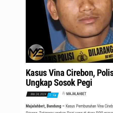
Kasus Vina Cirebon, Poli
Ungkap Sosok Pegi
By
MAJALAHBET
Mei 24, 2024
0
Majalahbet, Bandung –
Kasus Pembunuhan Vina Cirebon