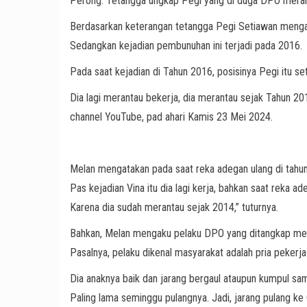
Perong. Tetangga ungkap Pegi yang di duga DPO meran
Berdasarkan keterangan tetangga Pegi Setiawan menga
Sedangkan kejadian pembunuhan ini terjadi pada 2016.
Pada saat kejadian di Tahun 2016, posisinya Pegi itu set
Dia lagi merantau bekerja, dia merantau sejak Tahun 2
channel YouTube, pad ahari Kamis 23 Mei 2024.
Melan mengatakan pada saat reka adegan ulang di tahun 
Pas kejadian Vina itu dia lagi kerja, bahkan saat reka ad
Karena dia sudah merantau sejak 2014,” tuturnya.
Bahkan, Melan mengaku pelaku DPO yang ditangkap mer
Pasalnya, pelaku dikenal masyarakat adalah pria pekerja
Dia anaknya baik dan jarang bergaul ataupun kumpul sa
Paling lama seminggu pulangnya. Jadi, jarang pulang ke