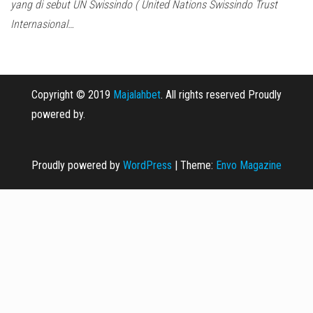
yang di sebut UN Swissindo ( United Nations Swissindo Trust
Internasional…
Copyright © 2019
Majalahbet
. All rights reserved Proudly
powered by.
Proudly powered by
WordPress
|
Theme:
Envo Magazine