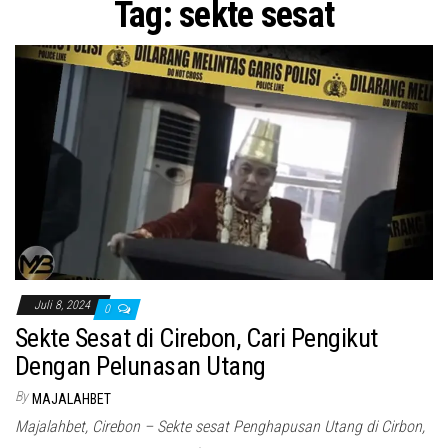
Tag:
sekte sesat
Juli 8, 2024
0
Sekte Sesat di Cirebon, Cari Pengikut
Dengan Pelunasan Utang
By
MAJALAHBET
Majalahbet, Cirebon – Sekte sesat Penghapusan Utang di Cirbon,